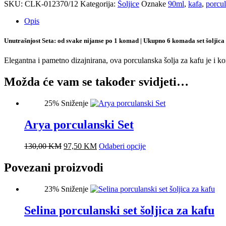
set
SKU:
CLK-012370/12
Kategorija:
Šoljice
Oznake
90ml
,
kafa
,
porcu
šoljica
količina
Opis
Unutrašnjost Seta: od svake nijanse po 1 komad | Ukupno 6 komada set šoljica 
Elegantna i pametno dizajnirana, ova porculanska šolja za kafu je i kor
Možda će vam se također svidjeti…
25% Sniženje
Arya porculanski Set
Original
Current
This
130,00
KM
97,50
KM
Odaberi opcije
price
price
product
was:
is:
has
Povezani proizvodi
130,00 KM.
97,50 KM.
multiple
variants.
23% Sniženje
The
options
Selina porculanski set šoljica za kafu
may
be