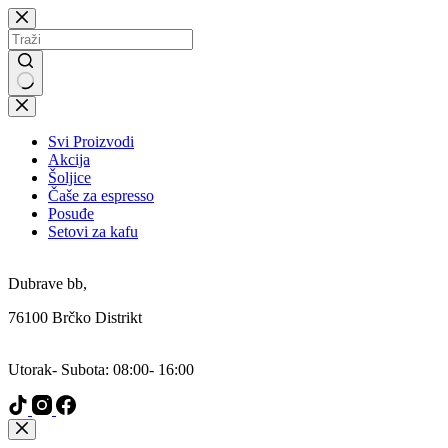
Skip
to
content
No
results
Svi Proizvodi
Akcija
Šoljice
Čaše za espresso
Posuđe
Setovi za kafu
Addresa:
Dubrave bb,
76100 Brčko Distrikt
Radni Dani:
Utorak- Subota: 08:00- 16:00