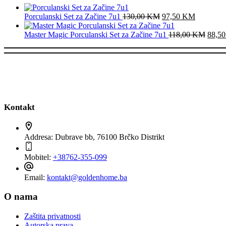
Original
Current
Porculanski Set za Začine 7u1
130,00
KM
97,50
KM
price
price
was:
is:
Origi
Master Magic Porculanski Set za Začine 7u1
118,00
KM
88,5
130,00 KM.
97,50 K
price
was:
118,
Kontakt
Addresa:
Dubrave bb, 76100 Brčko Distrikt
Mobitel:
+38762-355-099
Email:
kontakt@goldenhome.ba
O nama
Zaštita privatnosti
Autorska prava