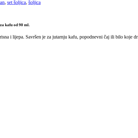
lan
,
set šoljica
,
šoljica
za kafu od 90 ml.
isna i lijepa. Savršen je za jutarnju kafu, popodnevni čaj ili bilo koje