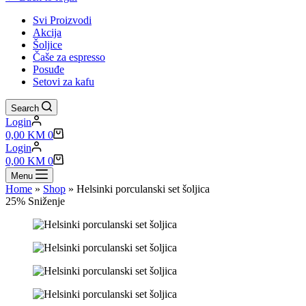
Svi Proizvodi
Akcija
Šoljice
Čaše za espresso
Posuđe
Setovi za kafu
Search
Login
Shopping
0,00
KM
0
cart
Login
Shopping
0,00
KM
0
cart
Menu
Home
»
Shop
»
Helsinki porculanski set šoljica
25% Sniženje