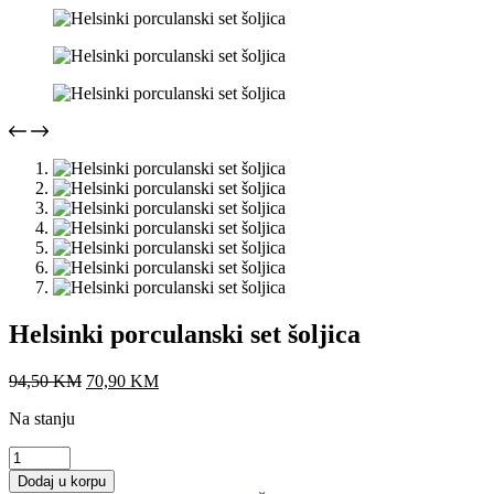
Helsinki porculanski set šoljica
Original
Current
94,50
KM
70,90
KM
price
price
Na stanju
was:
is:
94,50 KM.
70,90 KM.
Helsinki
porculanski
Dodaj u korpu