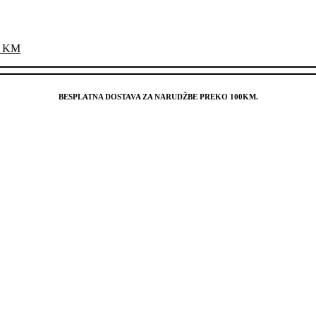
nal
Current
0
KM
M.
price
is:
00 KM.
88,50 KM.
BESPLATNA DOSTAVA ZA NARUDŽBE PREKO 100KM.